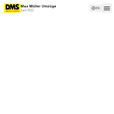
Max Müller Umzüge
EN
Seit 1922
Umzugsarten
Privatumzug
Leistungen
Firmenumzug
Checkliste
Europaumzug
Über
Überseeumzug
uns
Best
Ager
Karriere
Umzug
Kontakt
Krankenkassenumzug