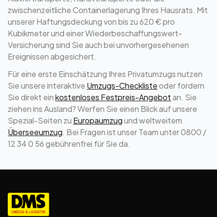
zwischenzeitliche Containerlagerung Ihres Hausrats. Mit
unserer Haftungsdeckung von bis zu 620 € pro
Kubikmeter und einer Wiederbeschaffungswert-
Versicherung sind Sie auch bei unvorhergesehenen
Ereignissen abgesichert.
Für eine erste Einschätzung Ihres Privatumzugs nutzen
Sie unsere interaktive
Umzugs-Checkliste
oder fordern
Sie direkt ein
kostenloses Festpreis-Angebot
an. Sie
ziehen ins Ausland? Werfen Sie einen Blick auf unsere
Spezial-Seiten zu
Europaumzug
und weltweitem
Überseeumzug
. Bei Fragen ist unser Team unter 0800 /
12 34 0 56 gebührenfrei für Sie da.