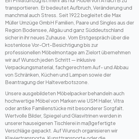
Ein Privatumzug ist mehr als nur Möbel von A nach B zu
transportieren. Er bedeutet Aufbruch, Veränderung und
manchmal auch Stress. Seit 1922 begleitet die Max
Müller Umzüge GmbH Familien, Paare und Singles aus der
Region Bodensee, Allgäu und ganz Süddeutschland
sicher in ihr neues Zuhause. Vom Erstgespräch über die
kostenlose Vor-Ort-Besichtigung bis zur
professionellen Möbelmontage am Zielort übernehmen
wir auf Wunsch jeden Schritt — inklusive
Verpackungsmaterial, fachgerechtem Auf- und Abbau
von Schränken, Küchen und Lampen sowie der
Beantragung der Halteverbotszone.
Unsere ausgebildeten Möbelpacker behandeln auch
hochwertige Möbel von Marken wie USM Haller, Vitra
oder antike Familienstücke mit besonderer Sorgfalt.
Wertvolle Bilder, Spiegel und Glasvitrinen werden in
unserer hauseigenen Tischlerei in maßgefertigte
Verschläge gepackt. Auf Wunsch organisieren wir
Klaviertransporte, Kunsttransporte oder die