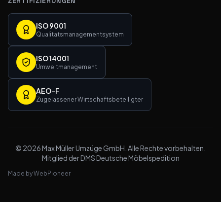
ZERTIFIZIERUNGEN
ISO 9001
Qualitätsmanagementsystem
ISO 14001
Umweltmanagement
AEO-F
Zugelassener Wirtschaftsbeteiligter
©
2026
Max Müller Umzüge GmbH
.
Alle Rechte vorbehalten.
Mitglied der DMS Deutsche Möbelspedition
Made by
WebPioneer