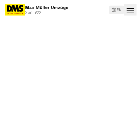
Max Müller Umzüge
EN
Seit 1922
Umzugsarten
Privatumzug
Leistungen
Firmenumzug
Checkliste
Europaumzug
Über
Überseeumzug
uns
Best
Ager
Karriere
Umzug
Krankenkassenumzug
Kontakt