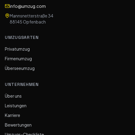
info@umzug.com
Mannsnetterstraße 34
88145
Opfenbach
UMZUGSARTEN
Privatumzug
Firmenumzug
Überseeumzug
UNTERNEHMEN
Über uns
Leistungen
Karriere
Bewertungen
Umzugs-Checkliste